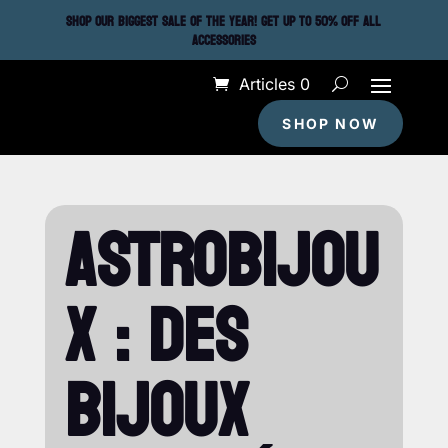
SHOP OUR BIGGEST SALE OF THE YEAR! GET UP TO 50% OFF ALL
ACCESSORIES
Articles 0
SHOP NOW
ASTROBIJOU
X : DES
BIJOUX