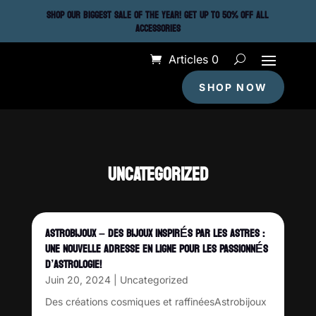
SHOP OUR BIGGEST SALE OF THE YEAR! GET UP TO 50% OFF ALL
ACCESSORIES
Articles 0
SHOP NOW
UNCATEGORIZED
ASTROBIJOUX – DES BIJOUX INSPIRÉS PAR LES ASTRES :
UNE NOUVELLE ADRESSE EN LIGNE POUR LES PASSIONNÉS
D’ASTROLOGIE!
Juin 20, 2024
|
Uncategorized
Des créations cosmiques et raffinéesAstrobijoux